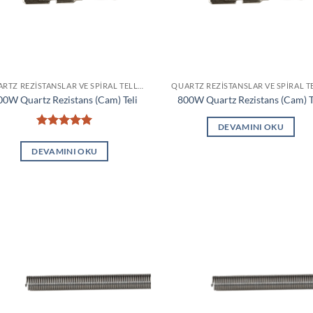
QUARTZ REZISTANSLAR VE SPIRAL TELLER
00W Quartz Rezistans (Cam) Teli
800W Quartz Rezistans (Cam) T
DEVAMINI OKU
5 üzerinden
5
oy aldı
DEVAMINI OKU