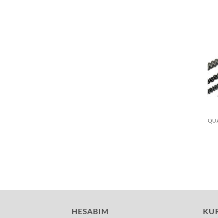
HESABIM
KU