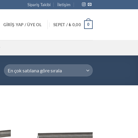
Sipariş Takibi
İletişim
GIRIŞ YAP / ÜYE OL
SEPET /
₺
0,00
0