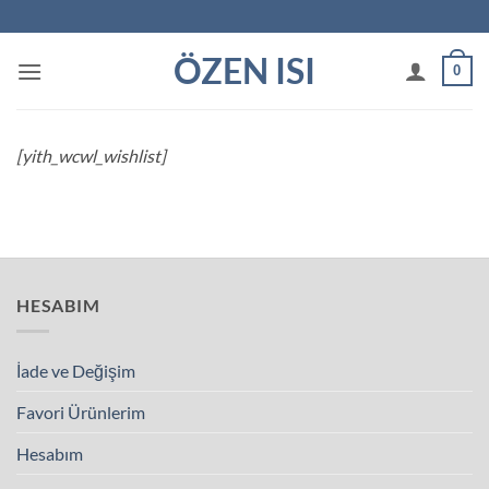
İçeriğe
atla
ÖZEN ISI
0
[yith_wcwl_wishlist]
HESABIM
İade ve Değişim
Favori Ürünlerim
Hesabım