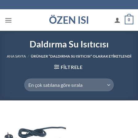
İçeriğe
atla
ÖZEN ISI
0
Daldırma Su Isıtıcısı
ANA SAYFA
/
ÜRÜNLER “DALDIRMA SU ISITICISI” OLARAK ETIKETLENDI
FILTRELE